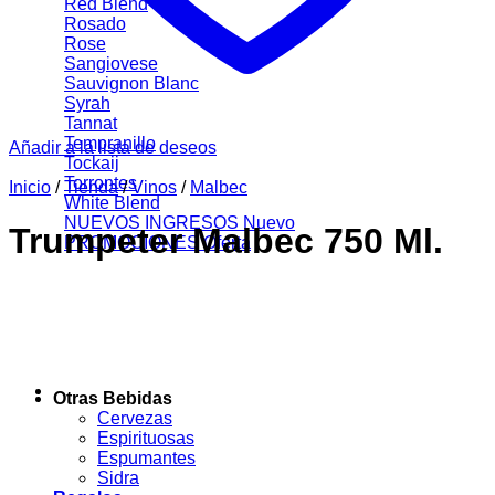
Red Blend
Rosado
Rose
Sangiovese
Sauvignon Blanc
Syrah
Tannat
Tempranillo
Añadir a la lista de deseos
Tockaij
Torrontes
Inicio
/
Tienda
/
Vinos
/
Malbec
White Blend
NUEVOS INGRESOS
Trumpeter Malbec 750 Ml.
PROMOCIONES
Otras Bebidas
Cervezas
Espirituosas
Espumantes
Sidra