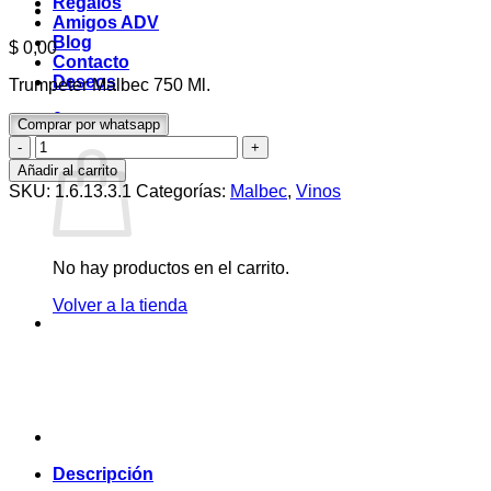
Regalos
Amigos ADV
Blog
$
0,00
Contacto
Deseos
Trumpeter Malbec 750 Ml.
0
Comprar por whatsapp
Carrito
Trumpeter
Malbec
Añadir al carrito
750
SKU:
1.6.13.3.1
Categorías:
Malbec
,
Vinos
Ml.
cantidad
No hay productos en el carrito.
Volver a la tienda
Descripción