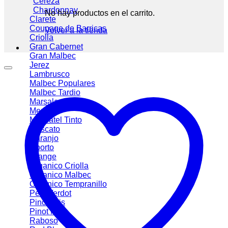
Cereza
Chardonnay
No hay productos en el carrito.
Clarete
Coupage de Barricas
Volver a la tienda
Criolla
Gran Cabernet
Gran Malbec
Jerez
Lambrusco
Malbec
Malbec Tardio
Marsala
Merlot
Moscatel Tinto
Moscato
Naranjo
Oporto
Orange
Organico Criolla
Organico Malbec
Organico Tempranillo
Petit Verdot
Pinot Gris
Pinot Noir
Raboso