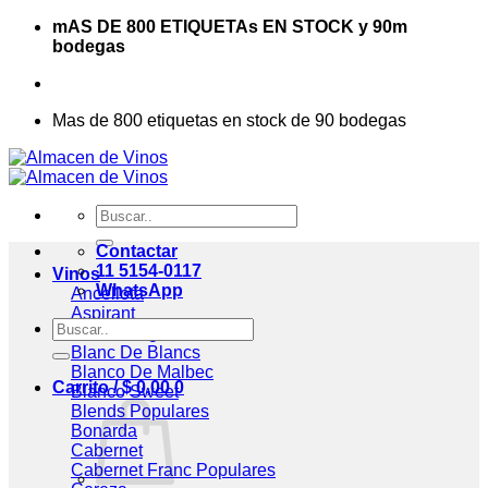
Saltar
mAS DE 800 ETIQUETAs EN STOCK y 90m
al
bodegas
contenido
Mas de 800 etiquetas en stock de 90 bodegas
Buscar
por:
Contactar
11 5154-0117
Vinos
WhatsApp
Ancellota
Aspirant
Buscar
Assemblage
por:
Blanc De Blancs
Blanco De Malbec
Carrito /
$
0,00
0
Blanco Sweet
Blends
Bonarda
Cabernet
Cabernet Franc