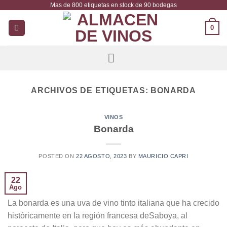
Mas de 800 etiquetas en stock de 90 bodegas
Saltar
al
0
contenido
ARCHIVOS DE ETIQUETAS:
BONARDA
VINOS
Bonarda
POSTED ON
22 AGOSTO, 2023
BY
MAURICIO CAPRI
22
Ago
La bonarda es una uva de vino tinto italiana que ha crecido
históricamente en la región francesa deSaboya, al