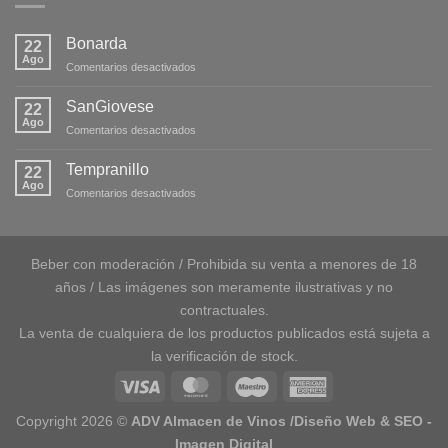
Bonarda
22
Ago
en
Comentarios desactivados
Bonarda
SanGiovese
22
Ago
en
Comentarios desactivados
SanGiovese
Tempranillo
22
Ago
en
Comentarios desactivados
Tempranillo
Beber con moderación / Prohibida su venta a menores de 18
años / Las imágenes son meramente ilustrativas y no
contractuales.
La venta de cualquiera de los productos publicados está sujeta a
la verificación de stock.
Copyright 2026 ©
ADV Almacen de Vinos /Diseño Web & SEO
-
Imagen Digital