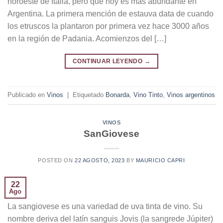
noroeste de Italia, pero que hoy es más abundante en
Argentina. La primera mención de estauva data de cuando
los etruscos la plantaron por primera vez hace 3000 años
en la región de Padania. Acomienzos del […]
CONTINUAR LEYENDO
→
Publicado en
Vinos
|
Etiquetado
Bonarda
,
Vino Tinto
,
Vinos argentinos
VINOS
SanGiovese
POSTED ON
22 AGOSTO, 2023
BY
MAURICIO CAPRI
22
Ago
La sangiovese es una variedad de uva tinta de vino. Su
nombre deriva del latín sanguis Jovis (la sangrede Júpiter)