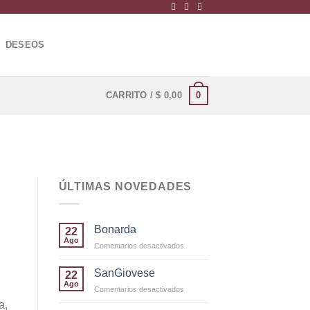
DESEOS
0
CARRITO /
$
0,00
ÚLTIMAS NOVEDADES
Bonarda
22
Ago
en
Comentarios desactivados
Bonarda
SanGiovese
22
Ago
en
Comentarios desactivados
SanGiovese
a,