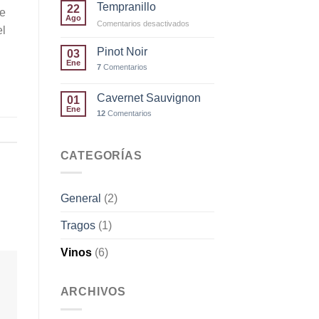
Tempranillo
22
de
Ago
en
Comentarios desactivados
el
Tempranillo
Pinot Noir
03
Ene
7
Comentarios
Cavernet Sauvignon
01
Ene
12
Comentarios
CATEGORÍAS
General
(2)
Tragos
(1)
Vinos
(6)
ARCHIVOS