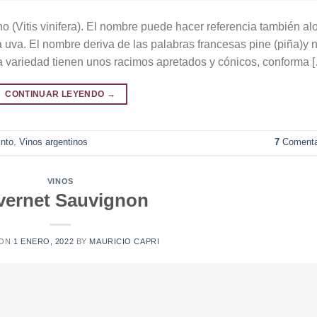
no (Vitis vinifera). El nombre puede hacer referencia también al
a uva. El nombre deriva de las palabras francesas pine (piña)y n
ta variedad tienen unos racimos apretados y cónicos, conforma 
CONTINUAR LEYENDO
→
into
,
Vinos argentinos
7
Comenta
VINOS
vernet Sauvignon
 ON
1 ENERO, 2022
BY
MAURICIO CAPRI