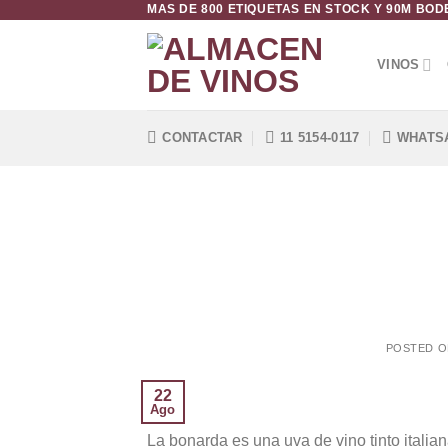
MAS DE 800 ETIQUETAS EN STOCK Y 90M BO
Saltar
al
contenido
VINOS
CONTACTAR
11 5154-0117
WHATS
POSTED 
22
Ago
La bonarda es una uva de vino tinto itali